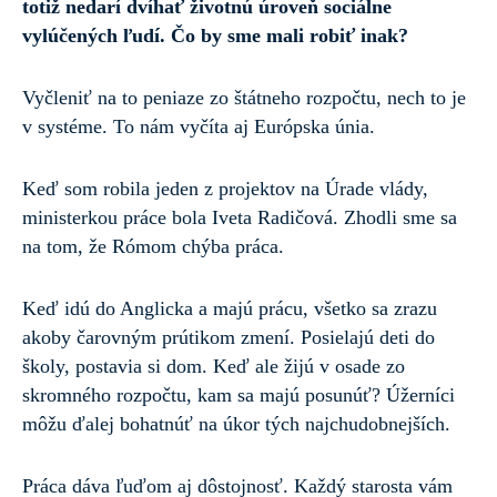
totiž nedarí dvíhať životnú úroveň sociálne
vylúčených ľudí. Čo by sme mali robiť inak?
Vyčleniť na to peniaze zo štátneho rozpočtu, nech to je
v systéme. To nám vyčíta aj Európska únia.
Keď som robila jeden z projektov na Úrade vlády,
ministerkou práce bola Iveta Radičová. Zhodli sme sa
na tom, že Rómom chýba práca.
Keď idú do Anglicka a majú prácu, všetko sa zrazu
akoby čarovným prútikom zmení. Posielajú deti do
školy, postavia si dom. Keď ale žijú v osade zo
skromného rozpočtu, kam sa majú posunúť? Úžerníci
môžu ďalej bohatnúť na úkor tých najchudobnejších.
Práca dáva ľuďom aj dôstojnosť. Každý starosta vám