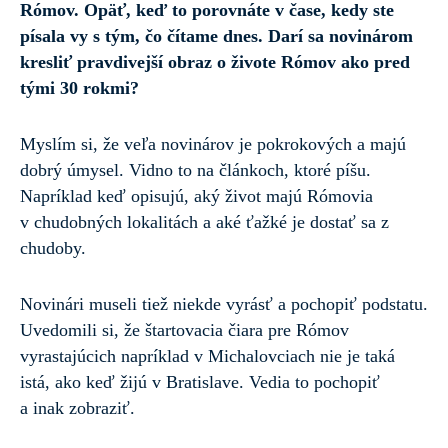
Rómov. Opäť, keď to porovnáte v čase, kedy ste
písala vy s tým, čo čítame dnes. Darí sa novinárom
kresliť pravdivejší obraz o živote Rómov ako pred
tými 30 rokmi?
Myslím si, že veľa novinárov je pokrokových a majú
dobrý úmysel. Vidno to na článkoch, ktoré píšu.
Napríklad keď opisujú, aký život majú Rómovia
v chudobných lokalitách a aké ťažké je dostať sa z
chudoby.
Novinári museli tiež niekde vyrásť a pochopiť podstatu.
Uvedomili si, že štartovacia čiara pre Rómov
vyrastajúcich napríklad v Michalovciach nie je taká
istá, ako keď žijú v Bratislave. Vedia to pochopiť
a inak zobraziť.