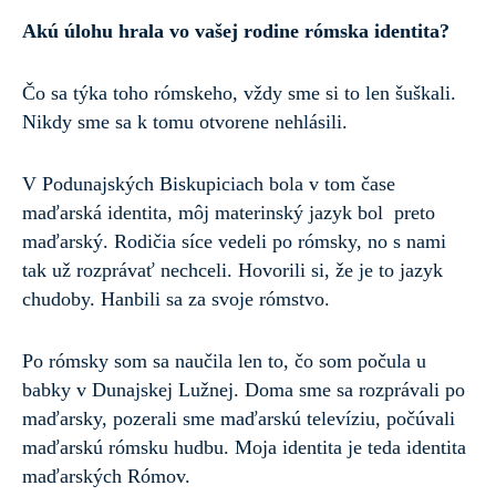
Akú úlohu hrala vo vašej rodine rómska identita?
Čo sa týka toho rómskeho, vždy sme si to len šuškali.
Nikdy sme sa k tomu otvorene nehlásili.
V Podunajských Biskupiciach bola v tom čase
maďarská identita, môj materinský jazyk bol preto
maďarský. Rodičia síce vedeli po rómsky, no s nami
tak už rozprávať nechceli. Hovorili si, že je to jazyk
chudoby. Hanbili sa za svoje rómstvo.
Po rómsky som sa naučila len to, čo som počula u
babky v Dunajskej Lužnej. Doma sme sa rozprávali po
maďarsky, pozerali sme maďarskú televíziu, počúvali
maďarskú rómsku hudbu. Moja identita je teda identita
maďarských Rómov.