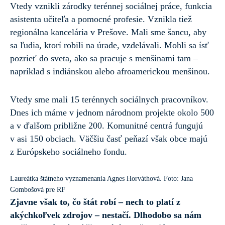
Vtedy vznikli zárodky terénnej sociálnej práce, funkcia
asistenta učiteľa a pomocné profesie. Vznikla tiež
regionálna kancelária v Prešove. Mali sme šancu, aby
sa ľudia, ktorí robili na úrade, vzdelávali. Mohli sa ísť
pozrieť do sveta, ako sa pracuje s menšinami tam –
napríklad s indiánskou alebo afroamerickou menšinou.
Vtedy sme mali 15 terénnych sociálnych pracovníkov.
Dnes ich máme v jednom národnom projekte okolo 500
a v ďalšom približne 200. Komunitné centrá fungujú
v asi 150 obciach. Väčšiu časť peňazí však obce majú
z Európskeho sociálneho fondu.
Laureátka štátneho vyznamenania Agnes Horváthová. Foto: Jana
Gombošová pre RF
Zjavne však to, čo štát robí – nech to platí z
akýchkoľvek zdrojov – nestačí. Dlhodobo sa nám