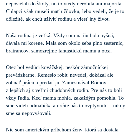
neposielali do školy, no to vtedy nerobila ani majorita.
Chlapci však museli mať učňovku, lebo vedeli, že je to
dôležité, ak chcú uživiť rodinu a viesť iný život.
Naša rodina je veľká. Vždy som na ňu bola pyšná,
dávala mi korene. Mala som okolo seba plno sesterníc,
bratrancov, samozrejme fantastickú mamu a otca.
Otec bol vedúci kováčskej, neskôr zámočníckej
prevádzkarne. Remeslo robiť nevedel, dokázal ale
zohnať prácu a predať ju. Zamestnával Rómov
z lepších aj z veľmi chudobných rodín. Pre nás to boli
vždy ľudia. Keď mama mohla, zakaždým pomohla. To
sme videli odmalička a určite nás to ovplyvnilo – nikdy
sme sa nepovyšovali.
Nie som americkým príbehom ženy, ktorá sa dostala