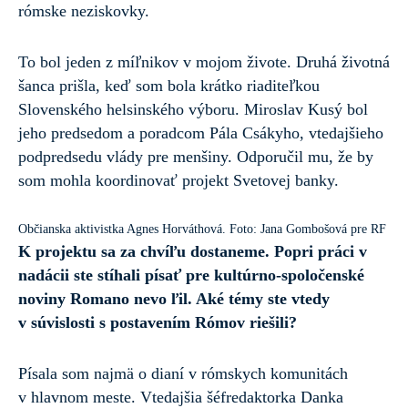
rómske neziskovky.
To bol jeden z míľnikov v mojom živote. Druhá životná
šanca prišla, keď som bola krátko riaditeľkou
Slovenského helsinského výboru. Miroslav Kusý bol
jeho predsedom a poradcom Pála Csákyho, vtedajšieho
podpredsedu vlády pre menšiny. Odporučil mu, že by
som mohla koordinovať projekt Svetovej banky.
Občianska aktivistka Agnes Horváthová. Foto: Jana Gombošová pre RF
K projektu sa za chvíľu dostaneme. Popri práci v
nadácii ste stíhali písať pre kultúrno-spoločenské
noviny Romano nevo ľil. Aké témy ste vtedy
v súvislosti s postavením Rómov riešili?
Písala som najmä o dianí v rómskych komunitách
v hlavnom meste. Vtedajšia šéfredaktorka Danka