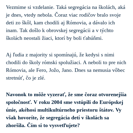
Vezmime si vzdelanie. Taká segregácia na školách, aká
je dnes, vtedy nebola. Čoraz viac rodičov bralo svoje
deti zo škôl, kam chodili aj Rómovia, a dávalo ich
inam. Tak došlo k obrovskej segregácii a v týchto
školách neostali žiaci, ktorí by boli ťahúňmi.
Aj ľudia z majority si spomínajú, že kedysi s nimi
chodili do školy rómski spolužiaci. A neboli to pre nich
Rómovia, ale Fero, Jožo, Jano. Dnes sa nemusia vôbec
stretnúť, čo je zlé.
Navonok to môže vyzerať, že sme čoraz otvorenejšia
spoločnosť. V roku 2004 sme vstúpili do Európskej
únie, akéhosi multikultúrneho priestoru štátov. Vy
však hovoríte, že segregácia detí v školách sa
zhoršila. Čím si to vysvetľujete?