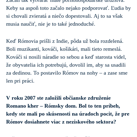
Keby sa aspoň toto začalo nejako podporovať. Ľudia by
si chovali zvieratá a niečo dopestovali. Aj to sa však
musia naučiť, nie je to také jednoduché.
Keď Rómovia prišli z Indie, pôda už bola rozdelená.
Boli muzikanti, kováči, košikári, mali tieto remeslá.
Kováči si nosili náradie so sebou a keď starosta videl,
že obyvatelia ich potrebujú, dovolil im, aby sa usadili
za dedinou. To postavilo Rómov na nohy – a zase sme
len pri práci.
V roku 2007 ste založili občianske združenie
Romano kher – Rómsky dom. Bol to ten príbeh,
kedy ste mali po skúsenosti na úradoch pocit, že pre
Rómov dosiahnete viac z neziskového sektora?