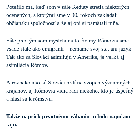
Potešilo ma, keď som v sále Reduty stretla niektorých
ocenených, s ktorými sme v 90. rokoch zakladali
občiansku spoločnosť a že aj oni si pamätali mňa.
Ešte predtým som myslela na to, že my Rómovia sme
všade stále ako emigranti – nemáme svoj štát ani jazyk.
Tak ako sa Slováci asimilujú v Amerike, je veľká aj
asimilácia Rómov.
A rovnako ako sú Slováci hrdí na svojich významných
krajanov, aj Rómovia vidia radi niekoho, kto je úspešný
a hlási sa k rómstvu.
Takže napriek prvotnému váhaniu to bolo napokon
fajn.