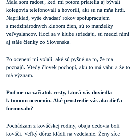
Mala som radosť, keď mi potom priatelia aj bývalí
kolegovia telefonovali a hovorili, akí sú na mňa hrdí.
Napríklad, vyše dvadsať rokov spolupracujem
s medzinárodných klubom žien, sú to manželky
veľvyslancov. Hoci sa v klube striedajú, sú medzi nimi
aj stále členky zo Slovenska.
Po ocenení mi volali, aké sú pyšné na to, že ma
poznajú. Vtedy človek pochopí, akú to má váhu a že to
má význam.
Poďme na začiatok cesty, ktorá vás doviedla
k tomuto oceneniu. Aké prostredie vás ako dieťa
formovalo?
Pochádzam z kováčskej rodiny, obaja dedovia boli
kováči. Veľký dôraz kládli na vzdelanie. Ženy síce