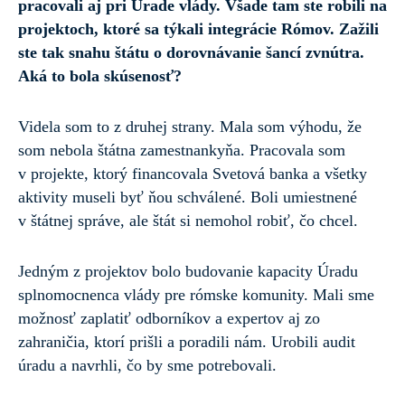
pracovali aj pri Úrade vlády. Všade tam ste robili na
projektoch, ktoré sa týkali integrácie Rómov. Zažili
ste tak snahu štátu o dorovnávanie šancí zvnútra.
Aká to bola skúsenosť?
Videla som to z druhej strany. Mala som výhodu, že
som nebola štátna zamestnankyňa. Pracovala som
v projekte, ktorý financovala Svetová banka a všetky
aktivity museli byť ňou schválené. Boli umiestnené
v štátnej správe, ale štát si nemohol robiť, čo chcel.
Jedným z projektov bolo budovanie kapacity Úradu
splnomocnenca vlády pre rómske komunity. Mali sme
možnosť zaplatiť odborníkov a expertov aj zo
zahraničia, ktorí prišli a poradili nám. Urobili audit
úradu a navrhli, čo by sme potrebovali.