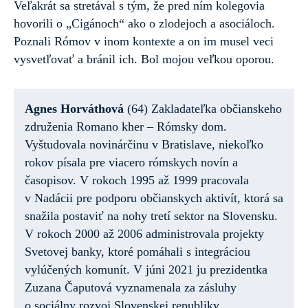
Veľakrát sa stretával s tým, že pred ním
kolegovia
hovorili o „Cigánoch“ ako o zlodejoch a asociáloch.
Poznali Rómov v inom kontexte a on im musel veci
vysvetľovať a bránil ich. Bol mojou veľkou oporou.
Agnes Horváthová
(64) Zakladateľka občianskeho
združenia Romano kher – Rómsky dom.
Vyštudovala novinárčinu v Bratislave, niekoľko
rokov písala pre viacero rómskych novín a
časopisov. V rokoch 1995 až 1999 pracovala
v Nadácii pre podporu občianskych aktivít, ktorá sa
snažila postaviť na nohy tretí sektor na Slovensku.
V rokoch 2000 až 2006 administrovala projekty
Svetovej banky, ktoré pomáhali s integráciou
vylúčených komunít. V júni 2021 ju prezidentka
Zuzana Čaputová vyznamenala za zásluhy
o sociálny rozvoj Slovenskej republiky.