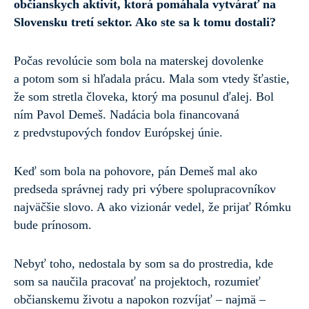
občianskych aktivít, ktorá pomáhala vytvárať na
Slovensku tretí sektor. Ako ste sa k tomu dostali?
Počas revolúcie som bola na materskej dovolenke
a potom som si hľadala prácu. Mala som vtedy šťastie,
že som stretla človeka, ktorý ma posunul ďalej. Bol
ním Pavol Demeš. Nadácia bola financovaná
z predvstupových fondov Európskej únie.
Keď som bola na pohovore, pán Demeš mal ako
predseda správnej rady pri výbere spolupracovníkov
najväčšie slovo. A ako vizionár vedel, že prijať Rómku
bude prínosom.
Nebyť toho, nedostala by som sa do prostredia, kde
som sa naučila pracovať na projektoch, rozumieť
občianskemu životu a napokon rozvíjať – najmä –