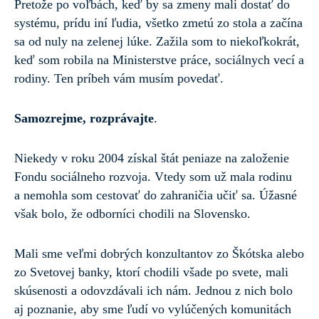
Pretože po voľbách, keď by sa zmeny mali dostať do
systému, prídu iní ľudia, všetko zmetú zo stola a začína
sa od nuly na zelenej lúke. Zažila som to niekoľkokrát,
keď som robila na Ministerstve práce, sociálnych vecí a
rodiny. Ten príbeh vám musím povedať.
Samozrejme, rozprávajte
.
Niekedy v roku 2004 získal štát peniaze na založenie
Fondu sociálneho rozvoja. Vtedy som už mala rodinu
a nemohla som cestovať do zahraničia učiť sa. Úžasné
však bolo, že odborníci chodili na Slovensko.
Mali sme veľmi dobrých konzultantov zo Škótska alebo
zo Svetovej banky, ktorí chodili všade po svete, mali
skúsenosti a odovzdávali ich nám. Jednou z nich bolo
aj poznanie, aby sme ľudí vo vylúčených komunitách