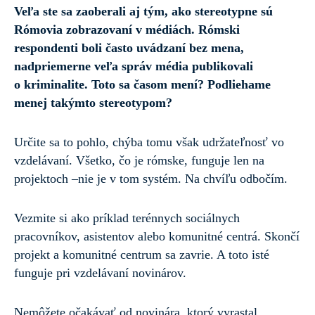
Veľa ste sa zaoberali aj tým, ako stereotypne sú
Rómovia zobrazovaní v médiách. Rómski
respondenti boli často uvádzaní bez mena,
nadpriemerne veľa správ média publikovali
o kriminalite. Toto sa časom mení? Podliehame
menej takýmto stereotypom?
Určite sa to pohlo, chýba tomu však udržateľnosť vo
vzdelávaní. Všetko, čo je rómske, funguje len na
projektoch –nie je v tom systém. Na chvíľu odbočím.
Vezmite si ako príklad terénnych sociálnych
pracovníkov, asistentov alebo komunitné centrá. Skončí
projekt a komunitné centrum sa zavrie. A toto isté
funguje pri vzdelávaní novinárov.
Nemôžete očakávať od novinára, ktorý vyrastal