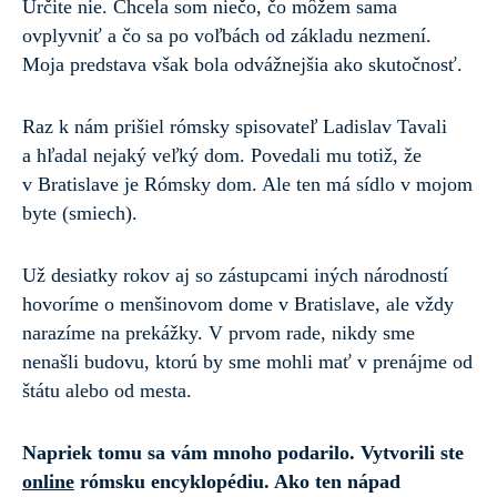
Určite nie. Chcela som niečo, čo môžem sama
ovplyvniť a čo sa po voľbách od základu nezmení.
Moja predstava však bola odvážnejšia ako skutočnosť.
Raz k nám prišiel rómsky spisovateľ Ladislav Tavali
a hľadal nejaký veľký dom. Povedali mu totiž, že
v Bratislave je Rómsky dom. Ale ten má sídlo v mojom
byte (smiech).
Už desiatky rokov aj so zástupcami iných národností
hovoríme o menšinovom dome v Bratislave, ale vždy
narazíme na prekážky. V prvom rade, nikdy sme
nenašli budovu, ktorú by sme mohli mať v prenájme od
štátu alebo od mesta.
Napriek tomu sa vám mnoho podarilo. Vytvorili ste
online
rómsku encyklopédiu. Ako ten nápad