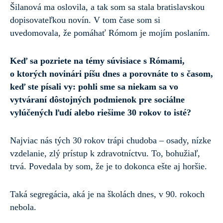
Šilanová ma oslovila, a tak som sa stala bratislavskou
dopisovateľkou novín. V tom čase som si
uvedomovala, že pomáhať Rómom je mojím poslaním.
Keď sa pozriete na témy súvisiace s Rómami,
o ktorých novinári píšu dnes a porovnáte to s časom,
keď ste písali vy: pohli sme sa niekam sa vo
vytváraní dôstojných podmienok pre sociálne
vylúčených ľudí alebo riešime 30 rokov to isté?
Najviac nás tých 30 rokov trápi chudoba – osady, nízke
vzdelanie, zlý prístup k zdravotníctvu. To, bohužiaľ,
trvá. Povedala by som, že je to dokonca ešte aj horšie.
Taká segregácia, aká je na školách dnes, v 90. rokoch
nebola.