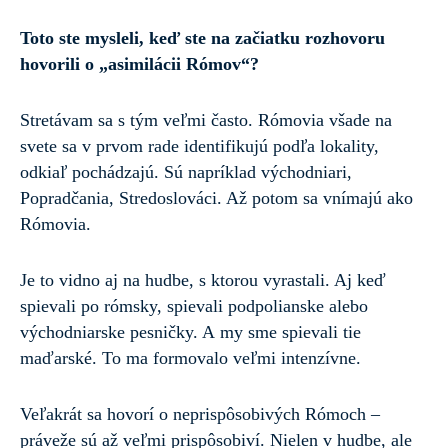
Toto ste mysleli, keď ste na začiatku rozhovoru
hovorili o „asimilácii Rómov“?
Stretávam sa s tým veľmi často. Rómovia všade na
svete sa v prvom rade identifikujú podľa lokality,
odkiaľ pochádzajú. Sú napríklad východniari,
Popradčania, Stredoslováci. Až potom sa vnímajú ako
Rómovia.
Je to vidno aj na hudbe, s ktorou vyrastali. Aj keď
spievali po rómsky, spievali podpolianske alebo
východniarske pesničky. A my sme spievali tie
maďarské. To ma formovalo veľmi intenzívne.
Veľakrát sa hovorí o neprispôsobivých Rómoch –
práveže sú až veľmi prispôsobiví. Nielen v hudbe, ale