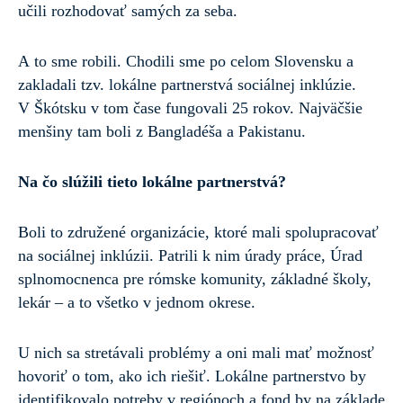
učili rozhodovať samých za seba.
A to sme robili. Chodili sme po celom Slovensku a
zakladali tzv. lokálne partnerstvá sociálnej inklúzie.
V Škótsku v tom čase fungovali 25 rokov. Najväčšie
menšiny tam boli z Bangladéša a Pakistanu.
Na čo slúžili tieto lokálne partnerstvá?
Boli to združené organizácie, ktoré mali spolupracovať
na sociálnej inklúzii. Patrili k nim úrady práce, Úrad
splnomocnenca pre rómske komunity, základné školy,
lekár – a to všetko v jednom okrese.
U nich sa stretávali problémy a oni mali mať možnosť
hovoriť o tom, ako ich riešiť. Lokálne partnerstvo by
identifikovalo potreby v regiónoch a fond by na základe