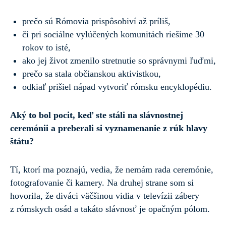
prečo sú Rómovia prispôsobiví až príliš,
či pri sociálne vylúčených komunitách riešime 30
rokov to isté,
ako jej život zmenilo stretnutie so správnymi ľuďmi,
prečo sa stala občianskou aktivistkou,
odkiaľ prišiel nápad vytvoriť rómsku encyklopédiu.
Aký to bol pocit, keď ste stáli na slávnostnej
ceremónii a preberali si vyznamenanie z rúk hlavy
štátu?
Tí, ktorí ma poznajú, vedia, že nemám rada ceremónie,
fotografovanie či kamery. Na druhej strane som si
hovorila, že diváci väčšinou
vidia v televízii zábery
z rómskych osád a takáto slávnosť je opačným pólom.