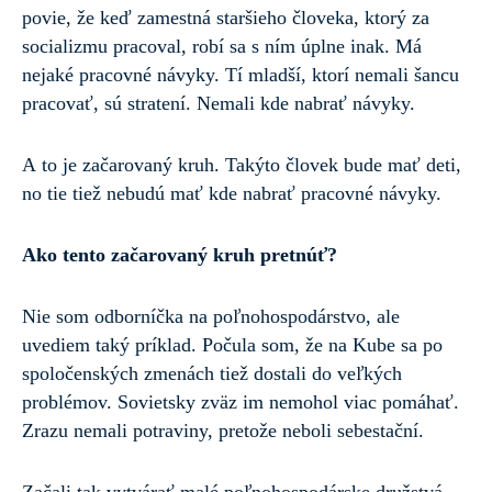
povie, že keď zamestná staršieho človeka, ktorý za
socializmu pracoval, robí sa s ním úplne inak. Má
nejaké pracovné návyky. Tí mladší, ktorí nemali šancu
pracovať, sú stratení. Nemali kde nabrať návyky.
A to je začarovaný kruh. Takýto človek bude mať deti,
no tie tiež nebudú mať kde nabrať pracovné návyky.
Ako tento začarovaný kruh pretnúť?
Nie som odborníčka na poľnohospodárstvo, ale
uvediem taký príklad. Počula som, že na Kube sa po
spoločenských zmenách tiež dostali do veľkých
problémov. Sovietsky zväz im nemohol viac pomáhať.
Zrazu nemali potraviny, pretože neboli sebestační.
Začali tak vytvárať malé poľnohospodárske družstvá.